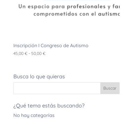
Inscripción I Congreso de Autismo
Rango
45,00
€
-
50,00
€
de
precios:
desde
Busca lo que quieras
45,00 €
hasta
50,00 €
¿Qué tema estás buscando?
No hay categorías