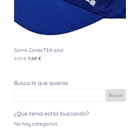
Gorra ConecTEA azul
El
El
8,00
€
7,00
€
precio
precio
original
actual
era:
es:
Busca lo que quieras
8,00 €.
7,00 €.
¿Qué tema estás buscando?
No hay categorías