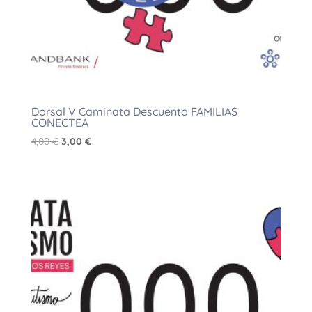
Dorsal V Caminata Descuento FAMILIAS
CONECTEA
El
El
4,00
€
3,00
€
precio
precio
original
actual
era:
es:
4,00 €.
3,00 €.