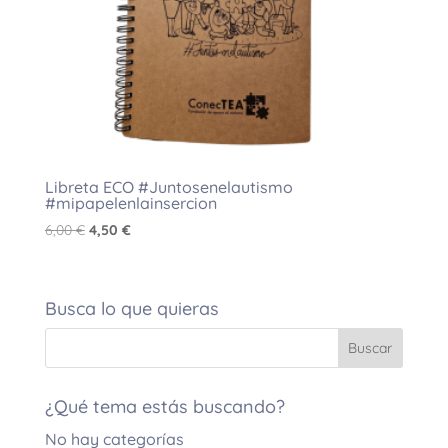
Libreta ECO #Juntosenelautismo
#mipapelenlainsercion
El
El
6,00
€
4,50
€
precio
precio
original
actual
era:
es:
Busca lo que quieras
6,00 €.
4,50 €.
¿Qué tema estás buscando?
No hay categorías